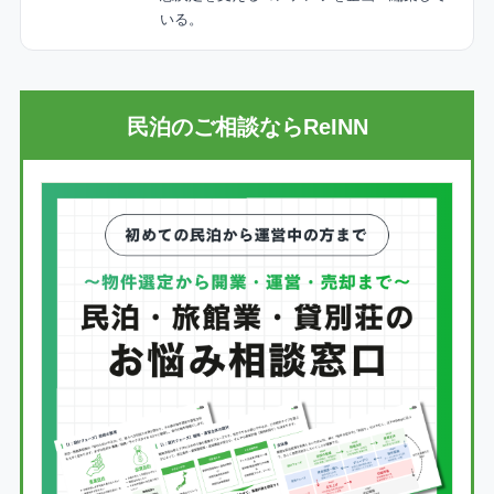
いる。
民泊のご相談ならReINN