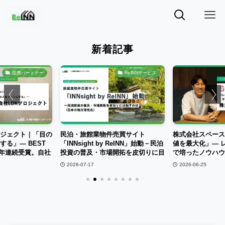
新着記事
提携パートナー
ReINNサービス
ロジェクト｜「目の
民泊・旅館業物件売買サイト
株式会社スペース
る」― BEST
「INNsight by ReINN」始動－民泊
値を最大化」― 
を3年連続受賞。自社
投資の普及・市場開拓を皮切りに目
で培ったノウハウ
ァンづくり...
指すのは〈日本の地方活性化〉
広い不動産活用を
2026-07-17
2026-06-25