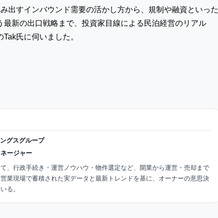
生み出すインバウンド需要の活かし方から、規制や融資といっ
う最新の出口戦略まで、投資家目線による民泊経営のリアル
Tak氏に伺いました。
ィングスグループ
マネージャー
して、行政手続き・運営ノウハウ・物件選定など、開業から運営・売却まで
。営業現場で蓄積された実データと最新トレンドを基に、オーナーの意思決
ている。