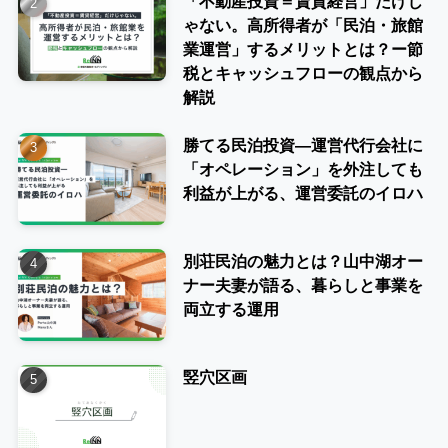
「不動産投資＝賃貸経営」だけじ
ゃない。高所得者が「民泊・旅館
業運営」するメリットとは？ー節
税とキャッシュフローの観点から
解説
勝てる民泊投資―運営代行会社に
「オペレーション」を外注しても
利益が上がる、運営委託のイロハ
別荘民泊の魅力とは？山中湖オー
ナー夫妻が語る、暮らしと事業を
両立する運用
竪穴区画